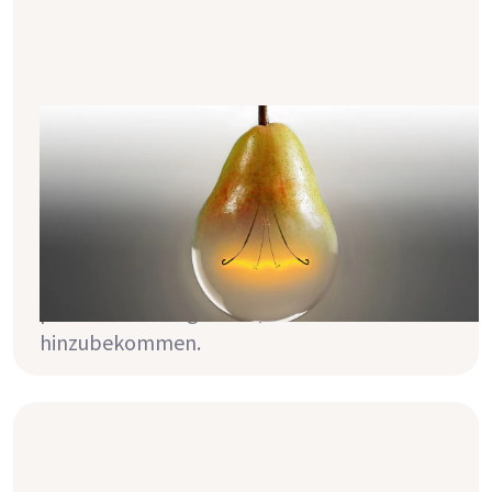
12 Ernährungstricks, um dein
Phosphat in den Griff zu bekommen
Predigen dir dein Nephrologe oder dein
Dialyseteam auch regelmäßig mit
erhobenem Zeigefinger, dass du weniger
Phosphat essen solltest? Hier findest du
praktische Alltagstricks, um das locker
hinzubekommen.