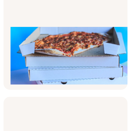
Phosphat & Dialyse: die Grundlagen
Die Einschränkung der Phosphatzufuhr ist
bei Dialysepatienten notwendig, um
Folgeerkrankungen zu vermeiden. Du hast
dich schon immer gefragt, was es denn mit
dem Phosphat bei Dialyse auf sich hat? Hier
lernst du mehr dazu.