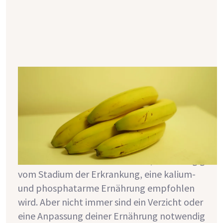
Wann du wirklich auf die Zufuhr von
Kalium & Phosphat achten solltest
Kalium und Phosphat sind zwei
Mineralstoffe, die bei chronischer
Nierenerkrankung oft zur Sprache kommen.
Das liegt daran, dass Menschen mit
chronischer Nierenkrankheit oft, unabhängig
vom Stadium der Erkrankung, eine kalium-
und phosphatarme Ernährung empfohlen
wird. Aber nicht immer sind ein Verzicht oder
eine Anpassung deiner Ernährung notwendig