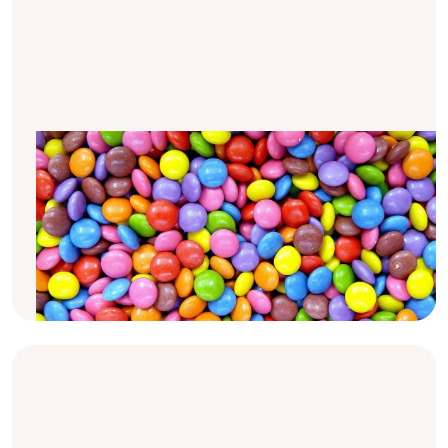
Welche Lebensmittel enthalten
wieviel Phosphat?
Vielen Menschen mit Nierenkrankheit wird
empfohlen, sich phosphatarm zu ernähren.
Doch in welchen Lebensmitteln steckt
eigentlich wieviel Phosphat drin?