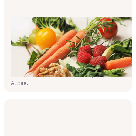
Neu an der Dialyse? Grundlagen zur
Ernährung
Deine Ernährung und dein Trinkverhalten
sind als Dialysepatient unheimlich wichtig -
du solltest sie im Vergleich zur Zeit vor der
Dialyse anpassen. Sie haben Einfluss auf dein
Wohlbefinden während der Dialyse und im
Alltag.