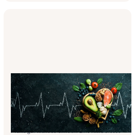
Was ist der Phosphor-Eiweiß-
Quotient und wieso ist er bei Dialyse
wichtig?
Vielen Dialysepatienten wird empfohlen,
sich phosphatarm und gleichzeitig
proteinreich zu ernähren. Das ist aber in der
Praxis gar nicht so einfach. Eine Hilfe bietet