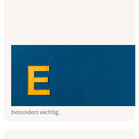
Was sind Zusatzstoffe und wieso
sind sie hinterlistig?
Sicher hast du schon einmal gehört, dass
man verarbeitete Produkte eher reduzieren
sollte, da manche von ihnen
phosphathaltige Zusatzstoffe enthalten.
Das ist für Menschen mit Nierenkrankheit
besonders wichtig.