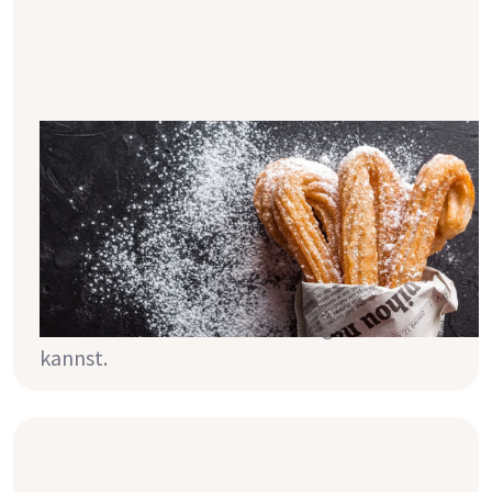
Phosphat ist nicht gleich Phosphat -
aber wieso denn?
Wusstest du schon, dass es Unterschiede bei
Phosphat gibt? In diesem Artikel erfährst
du, wieso du bei manchen
Phosphatangaben aufpassen musst,
während du bei anderen ein Auge zudrücken
kannst.