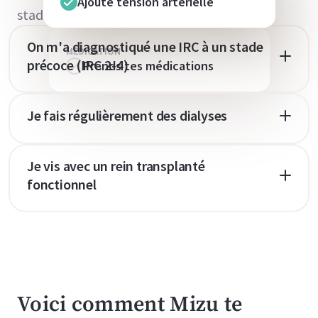
Ajoute ténsion arterielle
stade de ta maladie chronique (MRC).
On m'a diagnostiqué une IRC à un stade
MÉDICATION
précoce (IRC 2-4)
Prends tes médications
Je fais régulièrement des dialyses
Je vis avec un rein transplanté
fonctionnel
Voici comment Mizu te