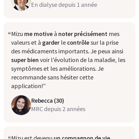
En dialyse depuis 1 année
“
Mizu
me motive
à
noter précisément
mes
valeurs et à
garder
le
contrôle
sur la prise
des médicaments importants. Je peux ainsi
super bien
voir l'évolution de la maladie, les
symptômes et les améliorations. Je
recommande sans hésiter cette
application!”
Rebecca (30)
MRC depuis 2 années
“
Mizu est devenu
un compagnon de vie