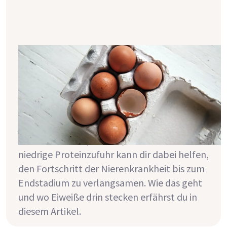
Welche Lebensmittel enthalten
wieviel Eiweiß?
Aktuelle Leitlinien empfehlen bei
bestehender Nierenkrankheit eine
proteinarme Ernährung. Dafür musst du
jedoch zuerst einmal verstehen, wo genau
wie viel Protein (=Eiweiß) drinsteckt. Eine
niedrige Proteinzufuhr kann dir dabei helfen,
den Fortschritt der Nierenkrankheit bis zum
Endstadium zu verlangsamen. Wie das geht
und wo Eiweiße drin stecken erfährst du in
diesem Artikel.