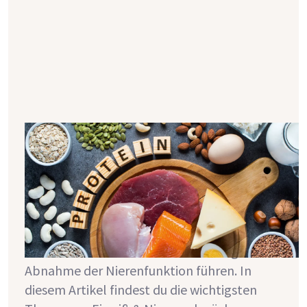
Eiweiß & Nierenschwäche - die
Grundlagen
Eiweiß (=auch Protein genannt) ist der
Baustoff unseres Körpers. Während Eiweiße
für deinen Körper also wichtig sind, kann
eine eiweißreiche Ernährung bei chronischer
Nierenkrankheit zu einer beschleunigten
Abnahme der Nierenfunktion führen. In
diesem Artikel findest du die wichtigsten