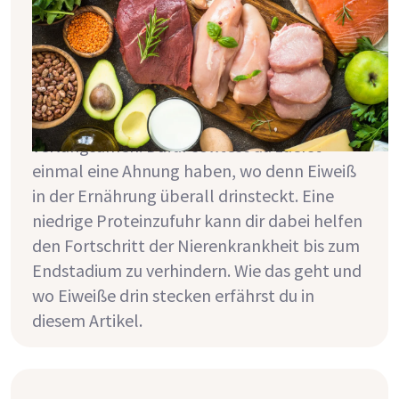
Lebensmittel enthalten wieviel
Eiweiß?
Wenn du eine Nierenkrankheit hast, solltest
du dich in der Regel proteinarm ernähren,
um den Fortschritt der Nierekrankheit zu
verlangsamen. Dafür solltest du zuerst
einmal eine Ahnung haben, wo denn Eiweiß
in der Ernährung überall drinsteckt. Eine
niedrige Proteinzufuhr kann dir dabei helfen
den Fortschritt der Nierenkrankheit bis zum
Endstadium zu verhindern. Wie das geht und
wo Eiweiße drin stecken erfährst du in
diesem Artikel.