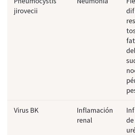
Pneumocystis
Neumonía
Fie
jirovecii
dif
res
to
fat
de
su
no
pé
pe
Virus BK
Inflamación
In
renal
de
ur