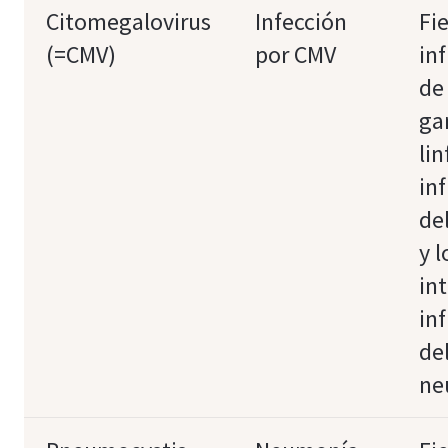
Citomegalovirus
Infección
Fi
(=CMV)
por CMV
in
de
ga
lin
in
de
y l
in
in
de
ne