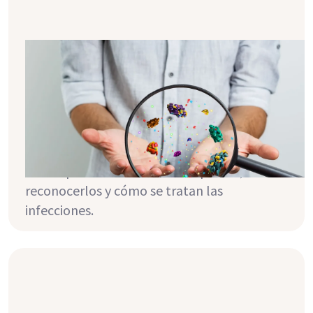
Los patógenos comunes: Bacterias,
virus y hongos
Los inmunosupresores después de un
trasplante protegen el nuevo riñón, pero
también aumentan el riesgo de infecciones.
Este artículo explica qué patógenos suelen
causar problemas tras un trasplante, cómo
reconocerlos y cómo se tratan las
infecciones.