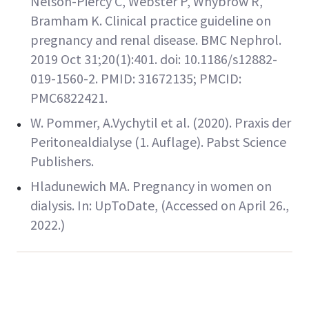
Nelson-Piercy C, Webster P, Whybrow R,
Bramham K. Clinical practice guideline on
pregnancy and renal disease. BMC Nephrol.
2019 Oct 31;20(1):401. doi: 10.1186/s12882-
019-1560-2. PMID: 31672135; PMCID:
PMC6822421.
W. Pommer, A.Vychytil et al. (2020). Praxis der
Peritonealdialyse (1. Auflage). Pabst Science
Publishers.
Hladunewich MA. Pregnancy in women on
dialysis. In: UpToDate, (Accessed on April 26.,
2022.)