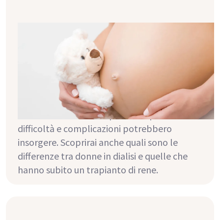
Gravidanza e insufficienza renale
cronica: è possibile?
La tua funzione renale è compromessa, però
hai un forte desiderio di avere figli? Non sei
sicura che la gravidanza sia possibile in
queste circostanze? Questo articolo ti dirà di
cosa devi essere consapevole e quali
difficoltà e complicazioni potrebbero
insorgere. Scoprirai anche quali sono le
differenze tra donne in dialisi e quelle che
hanno subito un trapianto di rene.