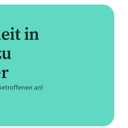
it in
zu
er
Betroffenen an!