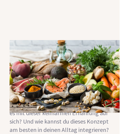
Keimarme Ernährung - so
klappt’s!
Endlich ist die lang ersehnte neue Niere
da. Damit fallen typischerweise ganz
viele Einschränkungen beim Essen weg
und du darfst langfristig in der Regel
auch wieder quasi uneingeschränkt
Flüssigkeit zu dir nehmen. Doch was hat
es mit dieser keimarmen Ernährung auf
sich? Und wie kannst du dieses Konzept
am besten in deinen Alltag integrieren?