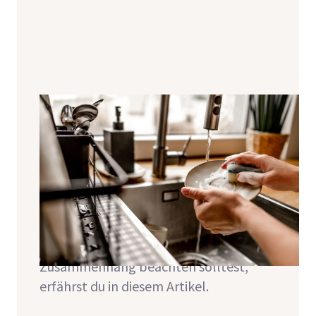
Hygiene in der Küche nach der
Transplantation
Besonders nach der Transplantation
bist du einem erhöhten Infektionsrisiko
ausgesetzt. Aus diesem Grund ist es für
dich extrem wichtig, hohe
Hygienestandards in der Küche
einzuhalten. Was du in diesem
Zusammenhang beachten solltest,
erfährst du in diesem Artikel.