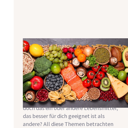
Geeignete Lebensmittel nach
Transplantation
In der Zeit an der Dialyse musstest du
dich an viele Einschränkungen in Bezug
auf Ernährung halten. Doch wie sieht
das nach der Transplantation aus?
Darfst du wieder alles unbeschränkt
essen, worauf du Lust hast? Oder gibt es
doch das ein oder andere Lebensmittel,
das besser für dich geeignet ist als
andere? All diese Themen betrachten