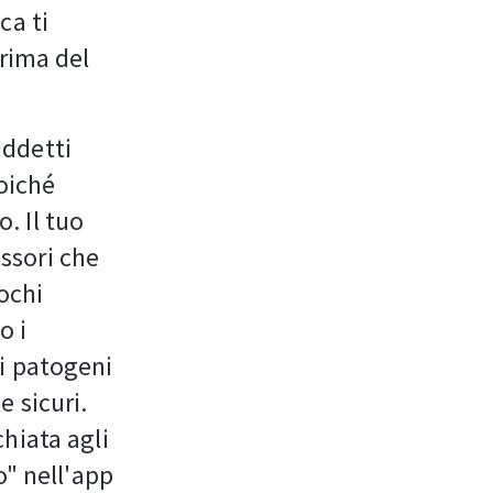
ca ti
prima del
iddetti
poiché
. Il tuo
ssori che
vochi
o i
i patogeni
 sicuri.
hiata agli
o" nell'app