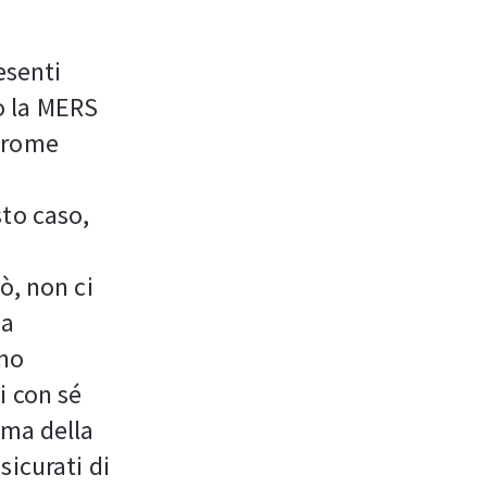
esenti
 o la MERS
ndrome
sto caso,
ò, non ci
ia
ano
i con sé
ima della
sicurati di