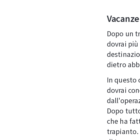
Vacanze 
Dopo un tr
dovrai più 
destinazion
dietro abb
In questo 
dovrai con
dall'opera
Dopo tutto
che ha fat
trapianto.