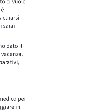
to ci vuole
 è
sicurarsi
i sarai
no dato il
a vacanza.
parativi,
 medico per
ggiare in