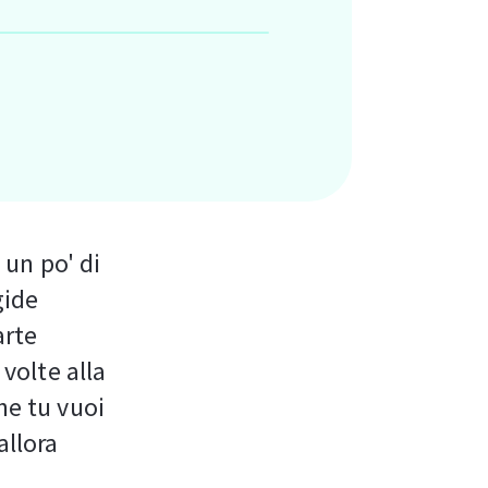
 un po' di
gide
arte
 volte alla
he tu vuoi
allora