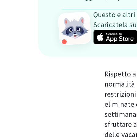
Questo e altri 
Scaricatela s
Rispetto al
normalità 
restrizion
eliminate e
settimana 
sfruttare 
delle vaca