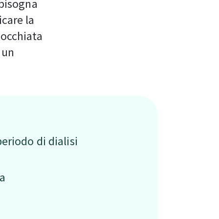
 bisogna
icare la
'occhiata
 un
riodo di dialisi
za