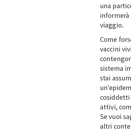
una partic
informerà 
viaggio.
Come forse 
vaccini vi
contengono
sistema i
stai assum
un'epidemi
cosiddetti
attivi, co
Se vuoi sa
altri cont