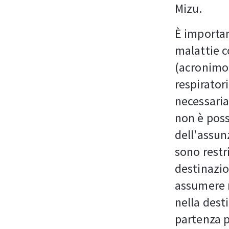
Mizu.
È importan
malattie co
(acronimo
respirator
necessaria
non è poss
dell'assun
sono restr
destinazio
assumere r
nella dest
partenza p