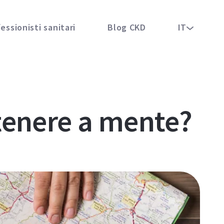
essionisti sanitari
Blog CKD
IT
 tenere a mente?