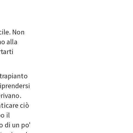
cile. Non
no alla
tarti
 trapianto
riprendersi
erivano.
ticare ciò
o il
o di un po'