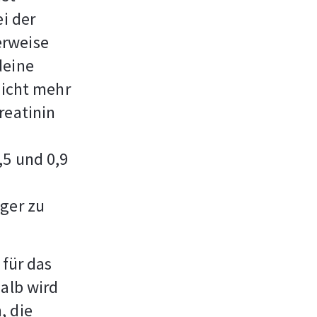
i der
erweise
deine
nicht mehr
reatinin
,5 und 0,9
)
nger zu
 für das
halb wird
, die