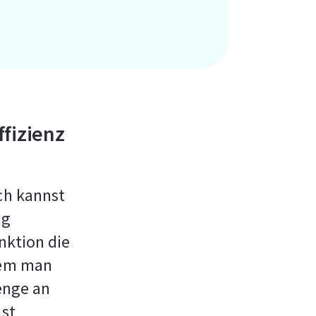
fizienz
ich kannst
ng
nktion die
 dem man
Menge an
ist