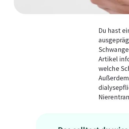
Du hast e
ausgeprägt
Schwanger
Artikel in
welche Sc
Außerdem e
dialysepfl
Nierentran