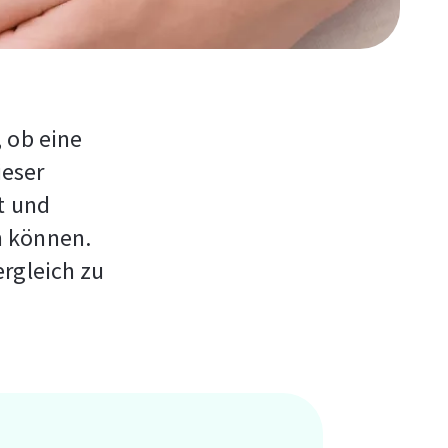
 ob eine
ieser
t und
n können.
ergleich zu