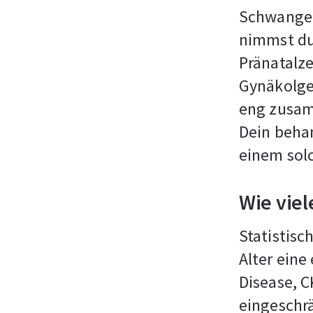
Schwanger
nimmst du
Pränatalz
Gynäkolge
eng zusam
Dein behan
einem solc
Wie vie
Statistisc
Alter eine
Disease, C
eingeschrä