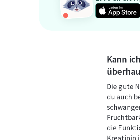
Kann ich
überhau
Die gute N
du auch b
schwanger 
Fruchtbark
die Funkti
Kreatinin 