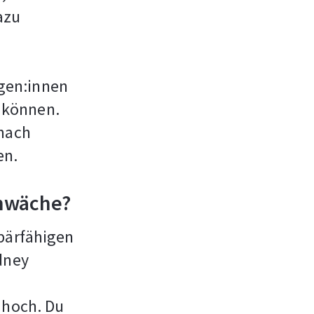
azu
gen:innen
 können.
 nach
en.
chwäche?
ebärfähigen
dney
 hoch. Du