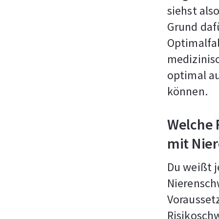
siehst als
Grund dafü
Optimalfa
medizinis
optimal a
können.
Welche R
mit Nie
Du weißt j
Nierenschw
Voraussetz
Risikosch