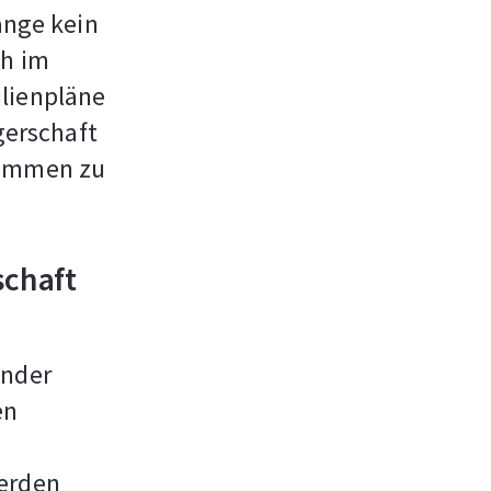
ange kein
ch im
ilienpläne
erschaft
timmen zu
schaft
ender
en
werden