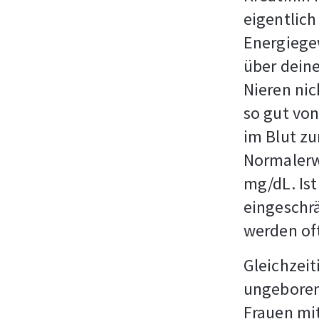
eigentlich
Energiege
über deine
Nieren nic
so gut von
im Blut zu
Normalerwe
mg/dL. Ist
eingeschrä
werden oft
Gleichzeit
ungeborene
Frauen mit