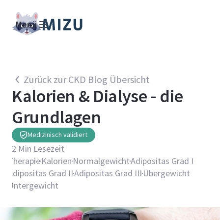
Menü
Zurück zur CKD Blog Übersicht
Kalorien & Dialyse - die
Grundlagen
Medizinisch validiert
2
Min Lesezeit
Therapie
Kalorien
Normalgewicht
Adipositas Grad I
Adipositas Grad II
Adipositas Grad III
Übergewicht
Untergewicht