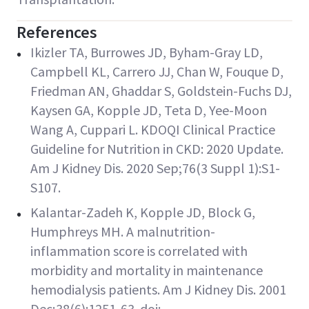
References
Ikizler TA, Burrowes JD, Byham-Gray LD,
Campbell KL, Carrero JJ, Chan W, Fouque D,
Friedman AN, Ghaddar S, Goldstein-Fuchs DJ,
Kaysen GA, Kopple JD, Teta D, Yee-Moon
Wang A, Cuppari L. KDOQI Clinical Practice
Guideline for Nutrition in CKD: 2020 Update.
Am J Kidney Dis. 2020 Sep;76(3 Suppl 1):S1-
S107.
Kalantar-Zadeh K, Kopple JD, Block G,
Humphreys MH. A malnutrition-
inflammation score is correlated with
morbidity and mortality in maintenance
hemodialysis patients. Am J Kidney Dis. 2001
Dec;38(6):1251-63. doi: