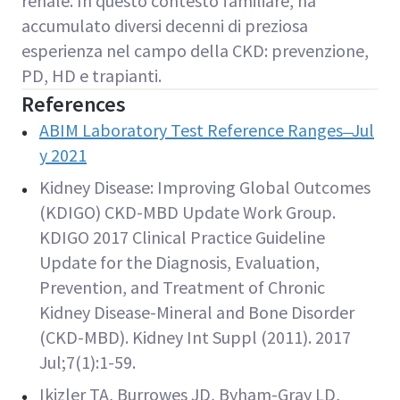
renale. In questo contesto familiare, ha
accumulato diversi decenni di preziosa
esperienza nel campo della CKD: prevenzione,
PD, HD e trapianti.
References
ABIM Laboratory Test Reference Ranges ̶ Jul
y 2021
Kidney Disease: Improving Global Outcomes
(KDIGO) CKD-MBD Update Work Group.
KDIGO 2017 Clinical Practice Guideline
Update for the Diagnosis, Evaluation,
Prevention, and Treatment of Chronic
Kidney Disease-Mineral and Bone Disorder
(CKD-MBD). Kidney Int Suppl (2011). 2017
Jul;7(1):1-59.
Ikizler TA, Burrowes JD, Byham-Gray LD,