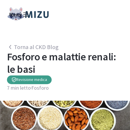
Menù
Torna al CKD Blog
Fosforo e malattie renali:
le basi
Revisione medica
7
min letto
Fosforo