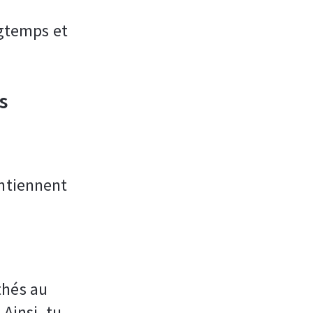
ngtemps et
s
intiennent
thés au
 Ainsi, tu