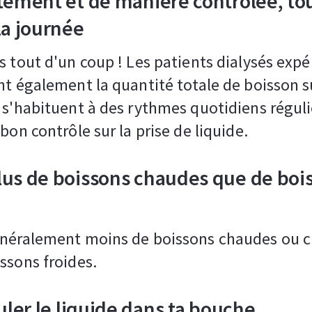
tement et de manière contrôlée, to
la journée
s tout d'un coup ! Les patients dialysés exp
nt également la quantité totale de boisson s
 s'habituent à des rythmes quotidiens réguli
bon contrôle sur la prise de liquide.
lus de boissons chaudes que de boi
énéralement moins de boissons chaudes ou 
ssons froides.
culer le liquide dans ta bouche