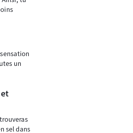
moins
 sensation
outes un
 et
 trouveras
en sel dans