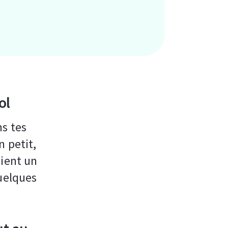
ol
ns tes
n petit,
tient un
quelques