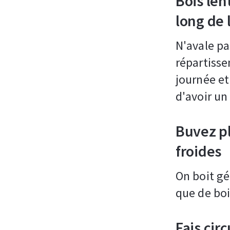
Bois len
long de 
N'avale pa
répartisse
journée et
d'avoir un 
Buvez p
froides
On boit g
que de boi
Fais cir