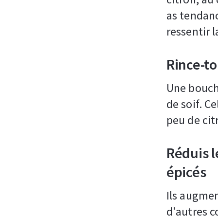
as tendanc
ressentir l
Rince-to
Une bouche
de soif. C
peu de citr
Réduis l
épicés
Ils augmen
d'autres c