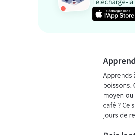
Télécharge-la
Apprend
Apprends à
boissons. 
moyen ou g
café ? Ce 
jours de r