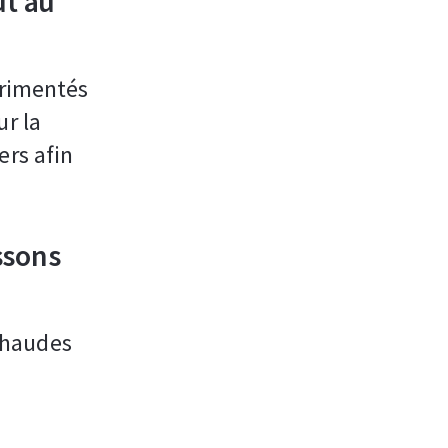
ut au
érimentés
ur la
ers afin
ssons
chaudes