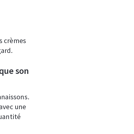
es crèmes
gard.
que son
nnaissons.
 avec une
uantité