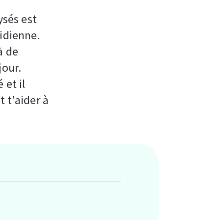
ysés est
idienne.
à de
jour.
 et il
 t'aider à