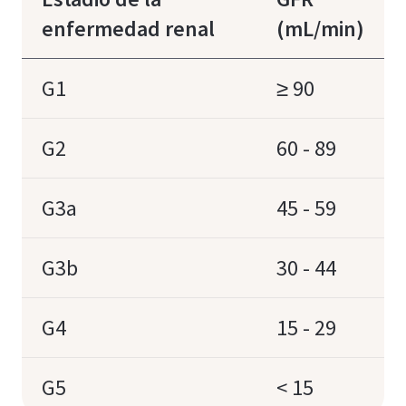
enfermedad renal
(mL/min)
G1
≥ 90
G2
60 - 89
G3a
45 - 59
G3b
30 - 44
G4
15 - 29
G5
< 15