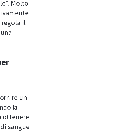
le". Molto
ativamente
 regola il
 una
per
fornire un
ando la
uò ottenere
o di sangue