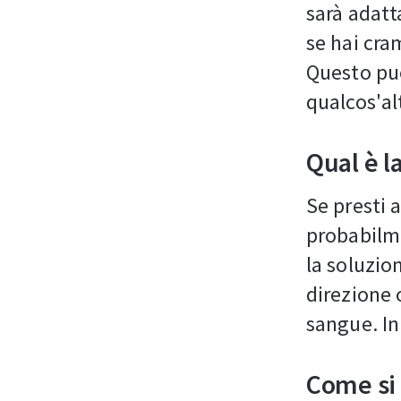
sarà adatta
se hai cra
Questo può
qualcos'al
Qual è la
Se presti 
probabilme
la soluzion
direzione 
sangue. In
Come si 