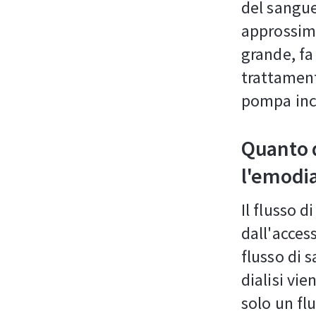
del sangue
approssima
grande, fa 
trattamen
pompa inco
Quanto d
l'emodia
Il flusso 
dall'acces
flusso di 
dialisi vie
solo un flu