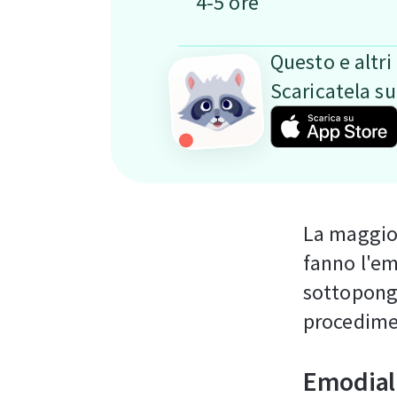
4-5 ore
Questo e altri 
Scaricatela s
La maggior
fanno l'em
sottopongo
procedimen
Emodiali