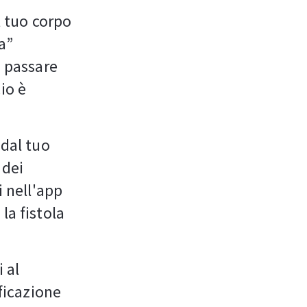
l tuo corpo
ea”
a passare
io è
 dal tuo
 dei
i nell'app
la fistola
 al
ificazione