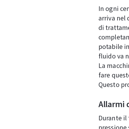
In ogni cen
arriva nel
di trattam
completam
potabile i
fluido va n
La macchin
fare quest
Questo pro
Allarmi d
Durante il 
pressione 