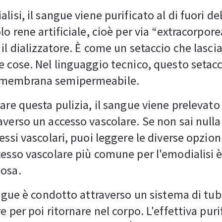
lisi, il sangue viene purificato al di fuori de
lo rene artificiale, cioè per via “extracorpor
 il dializzatore. È come un setaccio che lasci
e cose. Nel linguaggio tecnico, questo setacc
membrana semipermeabile.
fare questa pulizia, il sangue viene prelevato
averso un accesso vascolare. Se non sai nulla
essi vascolari, puoi leggere le diverse opzion
cesso vascolare più comune per l'emodialisi è 
nosa.
sangue è condotto attraverso un sistema di tubi
e per poi ritornare nel corpo. L'effettiva pur