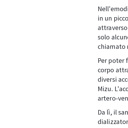
Nell'emodia
in un picco
attraverso
solo alcun
chiamato 
Per poter 
corpo attr
diversi acc
Mizu. L'ac
artero-ve
Da lì, il 
dializzator