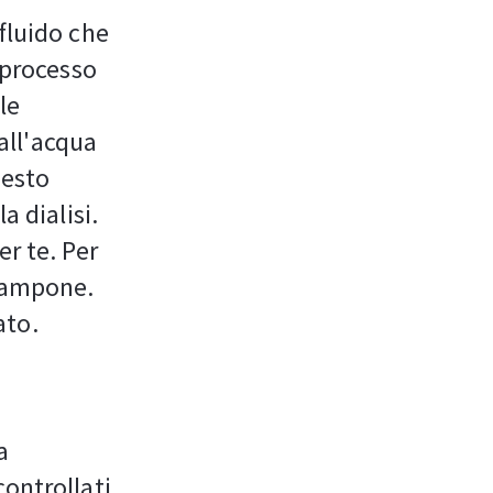
l fluido che
 processo
le
all'acqua
uesto
a dialisi.
r te. Per
 tampone.
ato.
a
controllati