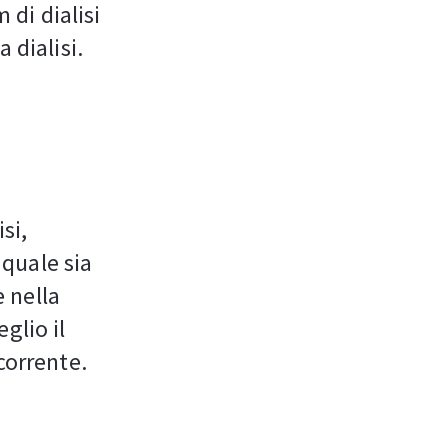
 di dialisi
 dialisi.
si,
quale sia
e nella
glio il
corrente.