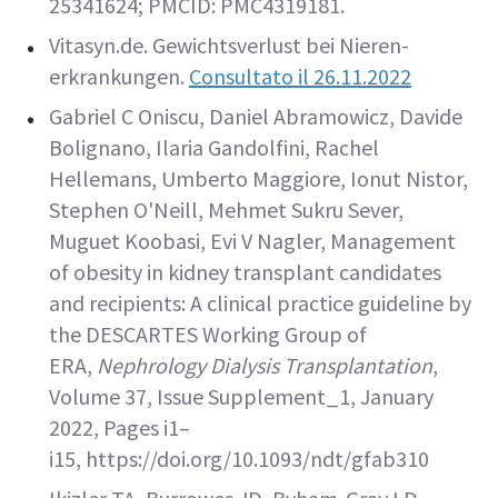
25341624; PMCID: PMC4319181.
Vitasyn.de. Gewichts­verlust bei Nieren­
erkrankungen.
Consultato il 26.11.2022
Gabriel C Oniscu, Daniel Abramowicz, Davide
Bolignano, Ilaria Gandolfini, Rachel
Hellemans, Umberto Maggiore, Ionut Nistor,
Stephen O'Neill, Mehmet Sukru Sever,
Muguet Koobasi, Evi V Nagler, Management
of obesity in kidney transplant candidates
and recipients: A clinical practice guideline by
the DESCARTES Working Group of
ERA,
Nephrology Dialysis Transplantation
,
Volume 37, Issue Supplement_1, January
2022, Pages i1–
i15, https://doi.org/10.1093/ndt/gfab310