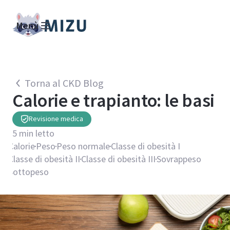
Menù
Torna al CKD Blog
Calorie e trapianto: le basi
Revisione medica
5
min letto
Calorie
Peso
Peso normale
Classe di obesità I
Classe di obesità II
Classe di obesità III
Sovrappeso
Sottopeso