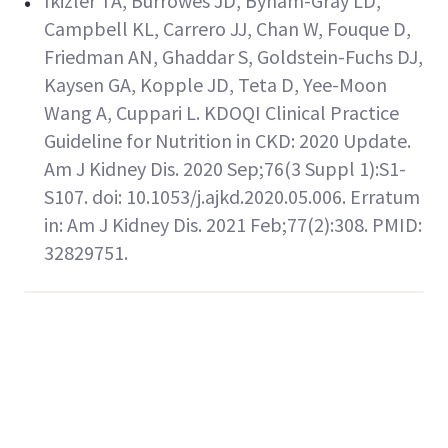
Ikizler TA, Burrowes JD, Byham-Gray LD,
Campbell KL, Carrero JJ, Chan W, Fouque D,
Friedman AN, Ghaddar S, Goldstein-Fuchs DJ,
Kaysen GA, Kopple JD, Teta D, Yee-Moon
Wang A, Cuppari L. KDOQI Clinical Practice
Guideline for Nutrition in CKD: 2020 Update.
Am J Kidney Dis. 2020 Sep;76(3 Suppl 1):S1-
S107. doi: 10.1053/j.ajkd.2020.05.006. Erratum
in: Am J Kidney Dis. 2021 Feb;77(2):308. PMID:
32829751.