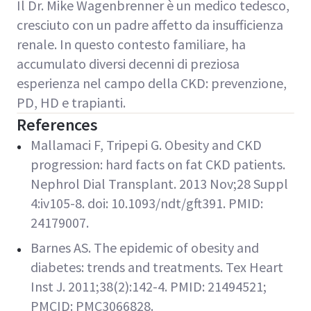
Il Dr. Mike Wagenbrenner è un medico tedesco,
cresciuto con un padre affetto da insufficienza
renale. In questo contesto familiare, ha
accumulato diversi decenni di preziosa
esperienza nel campo della CKD: prevenzione,
PD, HD e trapianti.
References
Mallamaci F, Tripepi G. Obesity and CKD
progression: hard facts on fat CKD patients.
Nephrol Dial Transplant. 2013 Nov;28 Suppl
4:iv105-8. doi: 10.1093/ndt/gft391. PMID:
24179007.
Barnes AS. The epidemic of obesity and
diabetes: trends and treatments. Tex Heart
Inst J. 2011;38(2):142-4. PMID: 21494521;
PMCID: PMC3066828.