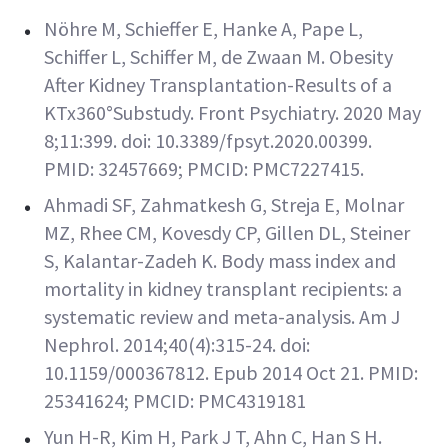
Nöhre M, Schieffer E, Hanke A, Pape L,
Schiffer L, Schiffer M, de Zwaan M. Obesity
After Kidney Transplantation-Results of a
KTx360°Substudy. Front Psychiatry. 2020 May
8;11:399. doi: 10.3389/fpsyt.2020.00399.
PMID: 32457669; PMCID: PMC7227415.
Ahmadi SF, Zahmatkesh G, Streja E, Molnar
MZ, Rhee CM, Kovesdy CP, Gillen DL, Steiner
S, Kalantar-Zadeh K. Body mass index and
mortality in kidney transplant recipients: a
systematic review and meta-analysis. Am J
Nephrol. 2014;40(4):315-24. doi:
10.1159/000367812. Epub 2014 Oct 21. PMID:
25341624; PMCID: PMC4319181
Yun H-R, Kim H, Park J T, Ahn C, Han S H.