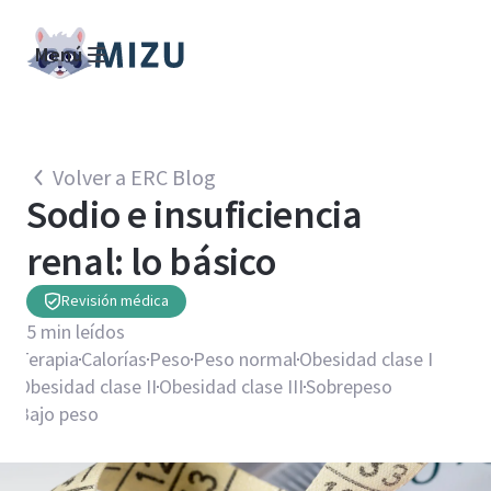
Menú
Volver a ERC Blog
Sodio e insuficiencia
renal: lo básico
Revisión médica
5
min leídos
Terapia
Calorías
Peso
Peso normal
Obesidad clase I
Obesidad clase II
Obesidad clase III
Sobrepeso
Bajo peso