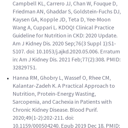
Campbell KL, Carrero JJ, Chan W, Fouque D,
Friedman AN, Ghaddar S, Goldstein-Fuchs DJ,
Kaysen GA, Kopple JD, Teta D, Yee-Moon
Wang A, Cuppari L. KDOQI Clinical Practice
Guideline for Nutrition in CKD: 2020 Update.
Am J Kidney Dis. 2020 Sep;76(3 Suppl 1):S1-
S107. doi: 10.1053/j.ajkd.2020.05.006. Erratum
in: Am J Kidney Dis. 2021 Feb;77(2):308. PMID:
32829751.
Hanna RM, Ghobry L, Wassef O, Rhee CM,
Kalantar-Zadeh K. A Practical Approach to
Nutrition, Protein-Energy Wasting,
Sarcopenia, and Cachexia in Patients with
Chronic Kidney Disease. Blood Purif.
2020;49(1-2):202-211. doi:
10.1159/000504240. Epub 2019 Dec 18. PMID: