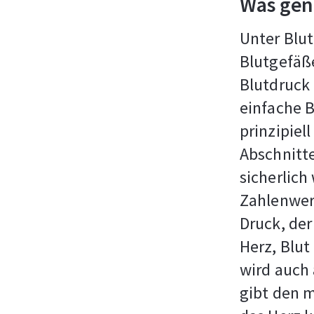
Was gena
Unter Blut
Blutgefäße
Blutdruck 
einfache 
prinzipiel
Abschnitt
sicherlich
Zahlenwer
Druck, der
Herz, Blu
wird auch 
gibt den m