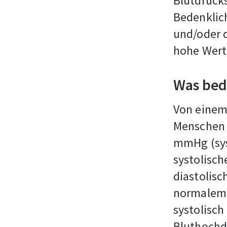
Blutdruck
Bedenklich
und/oder 
hohe Wert
Was bed
Von einem
Menschen 
mmHg (syst
systolisc
diastolis
normalem 
systolisc
Bluthochdr