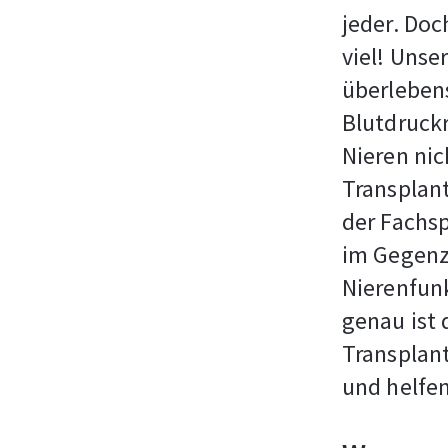
jeder. Doc
viel! Unse
überleben
Blutdruck
Nieren nic
Transplant
der Fachs
im Gegenz
Nierenfunk
genau ist 
Transplant
und helfen