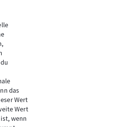
n
lle
ne
n,
n
 du
male
enn das
ieser Wert
weite Wert
 ist, wenn