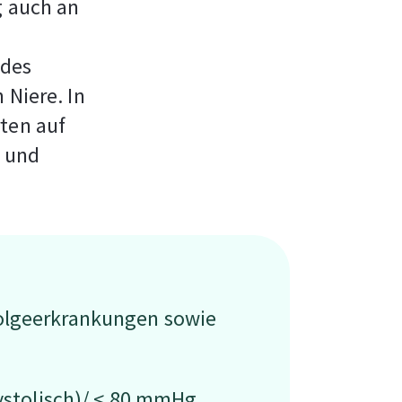
g auch an
 des
 Niere. In
rten auf
k und
Folgeerkrankungen sowie
systolisch)/ < 80 mmHg