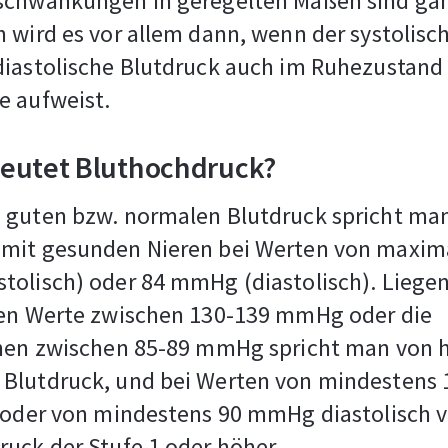
schwankungen in geregelten Maßen sind ga
 wird es vor allem dann, wenn der systolisc
diastolische Blutdruck auch im Ruhezustand
e aufweist.
eutet Bluthochdruck?
 guten bzw. normalen Blutdruck spricht man
mit gesunden Nieren bei Werten von maxim
olisch) oder 84 mmHg (diastolisch). Liegen
hen Werte zwischen 130-139 mmHg oder die
chen zwischen 85-89 mmHg spricht man von 
Blutdruck, und bei Werten von mindesten
h oder von mindestens 90 mmHg diastolisch 
uck der Stufe 1 oder höher.