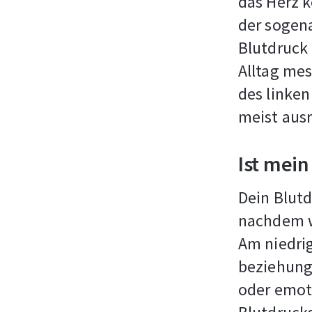
das Herz 
der sogena
Blutdruck 
Alltag mes
des linken
meist aus
Ist mein
Dein Blutd
nachdem wa
Am niedrig
beziehung
oder emoti