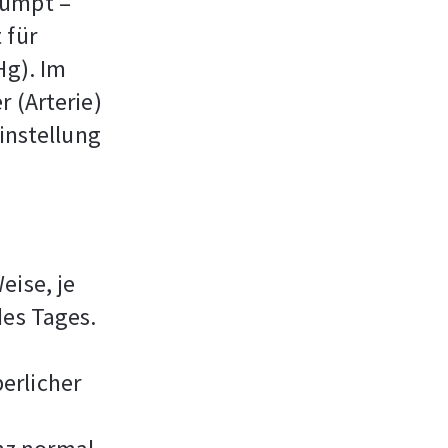
pumpt –
 für
Hg). Im
 (Arterie)
einstellung
eise, je
des Tages.
erlicher