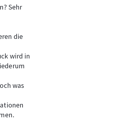
un? Sehr
eren die
ck wird in
wiederum
Doch was
mationen
mmen.