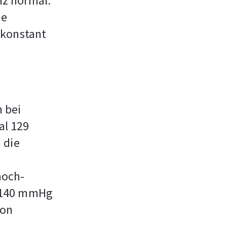
nz normal.
he
 konstant
 bei
al 129
 die
hoch-
s 140 mmHg
von