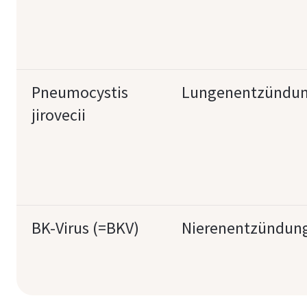
Pneumocystis
Lungenentzündu
jirovecii
BK-Virus (=BKV)
Nierenentzündun