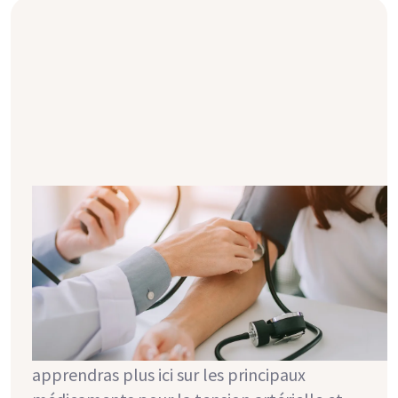
Tension artérielle & médicaments
L'hypertension artérielle est un problème
fréquent pour de nombreuses personnes
atteintes d'une maladie rénale. Même après
une transplantation, le problème de la
tension artérielle ne se règle
malheureusement pas de lui-même. Tu en
apprendras plus ici sur les principaux