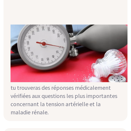
Tension artérielle & dialyse : les
bases
De nombreuses personnes atteintes d'une
maladie rénale souffrent également
d'hypertension. Parfois, la détérioration de
la tension artérielle entraîne même une
baisse de la fonction rénale. Dans cet article,
tu trouveras des réponses médicalement
vérifiées aux questions les plus importantes
concernant la tension artérielle et la
maladie rénale.