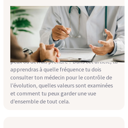
Avoir confiance, c'est bien,
surveiller, c'est mieux : prévention
régulière en cas d'insuffisance
rénale
Ta fonction rénale est réduite et tu te
demandes quelles mesures préventives tu
peux ou devrais prendre ? Dans cet article, tu
apprendras à quelle fréquence tu dois
consulter ton médecin pour le contrôle de
l'évolution, quelles valeurs sont examinées
et comment tu peux garder une vue
d'ensemble de tout cela.