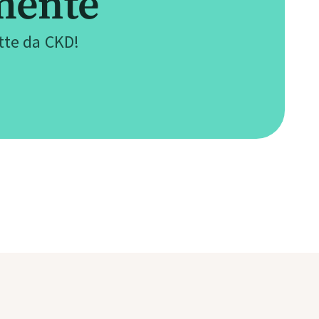
mente
ette da CKD!