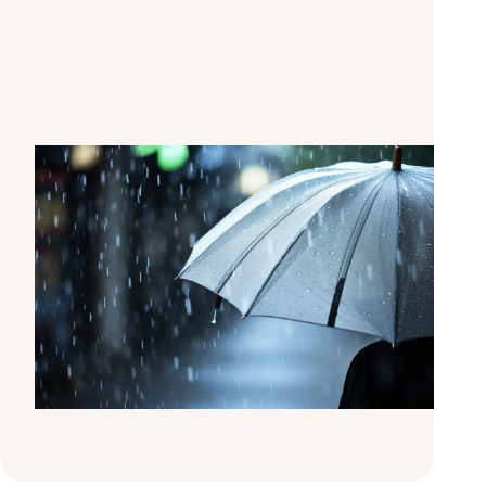
Come evitare le infezioni?
Soprattutto dopo un trapianto, è
importante proteggere al meglio
l'organismo e il nuovo rene dalle
infezioni. Vediamo più da vicino perché è
così, come si possono prevenire le
infezioni e che importanza hanno le
vaccinazioni regolari.