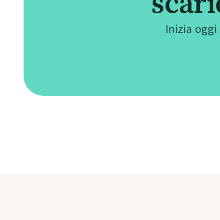
scar
Inizia oggi