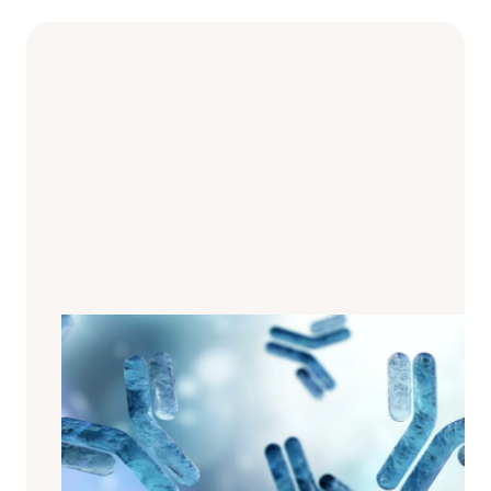
Effetti collaterali degli
immunosoppressori?
Suggerimenti e trucchi
Subito dopo il trapianto, l'assunzione
dei cosiddetti immunosoppressori è di