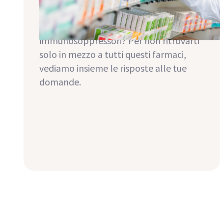
pressione arteriosa e il diabete, dei
leganti fosfatici e del potassio o degli
immunosoppressori? Per non ritrovarti
solo in mezzo a tutti questi farmaci,
vediamo insieme le risposte alle tue
domande.