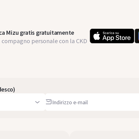
ca Mizu gratis gratuitamente
uo compagno personale con la CKD
edesco)