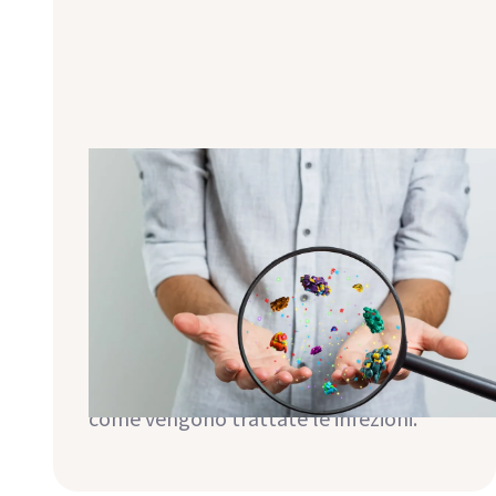
Agenti patogeni comuni: Batteri,
virus, funghi
Gli immunosoppressori dopo il
trapianto proteggono il nuovo rene, ma
aumentano anche il rischio di infezioni.
Questo articolo spiega quali agenti
patogeni causano spesso problemi
dopo il trapianto, come riconoscerli e
come vengono trattate le infezioni.