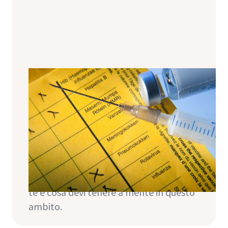
Vaccinazioni e trapianti: un
quadro generale
Soprattutto dopo un trapianto, è
importante tutelare al meglio il vostro
organismo e il vostro nuovo rene dalle
infezioni. Questo articolo spiega perché
è importante sottoporsi a vaccinazioni
attuali, quali vaccinazioni sono adatte a
te e cosa devi tenere a mente in questo
ambito.