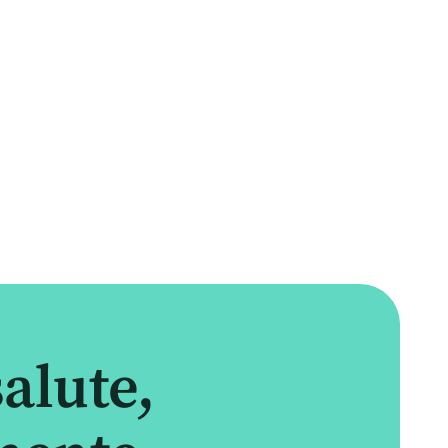
alute,