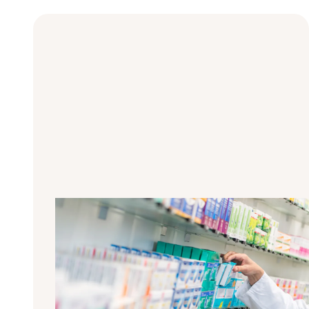
Ecco perché i farmaci sono così
importanti per il nuovo rene
Ti sei sottoposto con successo a un
trapianto di rene e ora ti chiedi quali
siano i farmaci da prendere dopo il
trapianto? Che dire dei farmaci per la