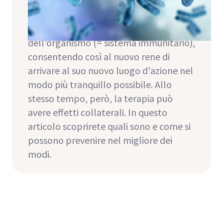
grande importanza. Il compito di questi
farmaci è quello di sopprimere la
funzione del sistema di difesa
dell'organismo (= sistema immunitario),
consentendo così al nuovo rene di
arrivare al suo nuovo luogo d'azione nel
modo più tranquillo possibile. Allo
stesso tempo, però, la terapia può
avere effetti collaterali. In questo
articolo scoprirete quali sono e come si
possono prevenire nel migliore dei
modi.