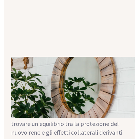
Livello di immunosoppressori: ecco
come controllarlo
L'assunzione di immunosoppressori rallenta
il sistema immunitario e aiuta l'organismo ad
accettare il nuovo rene. Ciò lo tutela da un
eventuale rigetto. L'assunzione corretta di
questi farmaci è fondamentale al fine di
trovare un equilibrio tra la protezione del
nuovo rene e gli effetti collaterali derivanti