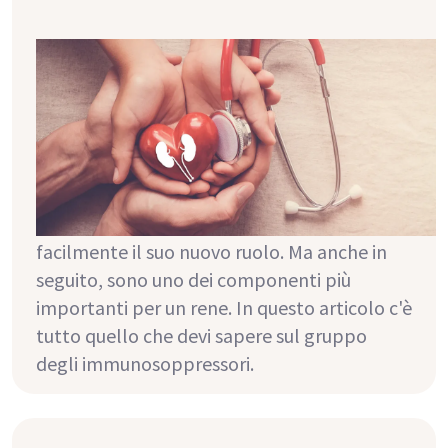
Cosa sono gli immunosoppressori?
In particolare subito dopo il trapianto,
l'assunzione dei cosiddetti
immunosoppressori è di grande importanza.
Questi farmaci annullano la funzione del
sistema di difesa (=sistema immunitario) e
permettono così al nuovo rene di svolgere
facilmente il suo nuovo ruolo. Ma anche in
seguito, sono uno dei componenti più
importanti per un rene. In questo articolo c'è
tutto quello che devi sapere sul gruppo
degli immunosoppressori.