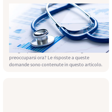
Importante dopo il trapianto: la
prevenzione dei tumori
Sottoporsi a uno screening oncologico è
essenziale dopo un trapianto a causa dei
farmaci di immunosoppressione. Ma perché,
cosa succede nell'organismo e a cosa
bisogna prestare attenzione? Bisognerebbe
preoccuparsi ora? Le risposte a queste
domande sono contenute in questo articolo.