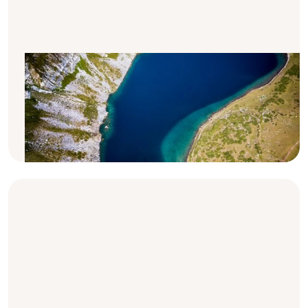
Trapianto di rene: le basi
Il trattamento preferito da molte persone
con insufficienza renale è il trapianto. Questo
articolo ti spiega le basi riguardanti il
trapianto di rene.