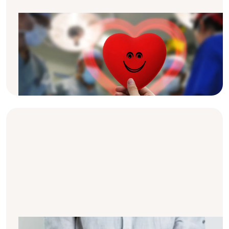
Processo di donazione di organi e
vita dopo il trapianto
Ti sei mai chiesto come funziona un
trapianto? E cosa significa in realtà essere un
trapiantato?
Agenti patogeni comuni: Batteri,