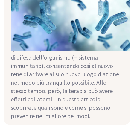
immunosoppressori? Suggerimenti
e trucchi
Subito dopo il trapianto, l'assunzione dei
cosiddetti immunosoppressori è di grande
importanza. Il compito di questi farmaci è
quello di sopprimere la funzione del sistema
di difesa dell'organismo (= sistema
immunitario), consentendo così al nuovo
rene di arrivare al suo nuovo luogo d'azione
nel modo più tranquillo possibile. Allo
stesso tempo, però, la terapia può avere
effetti collaterali. In questo articolo
scoprirete quali sono e come si possono
prevenire nel migliore dei modi.