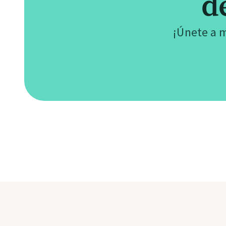
d
¡Únete a 