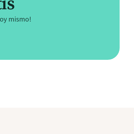
is
hoy mismo!